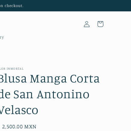
on checkout.
Iniciar
Carrito
sesión
ry
LOR INMORTAL
Blusa Manga Corta
de San Antonino
Velasco
Precio
$ 2,500.00 MXN