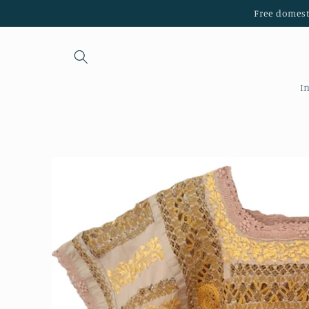
Ir
Free domest
directamente
al contenido
I
Ir
directamente
a la
información
del producto