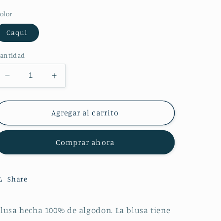
habitual
olor
Caqui
antidad
Reducir
Aumentar
cantidad
cantidad
para
para
Blusa
Blusa
Agregar al carrito
Manga
Manga
Corta
Corta
Comprar ahora
de
de
San
San
Antonino
Antonino
Velasco
Velasco
Share
lusa hecha 100% de algodon. La blusa tiene