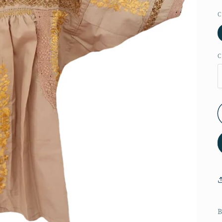
C
C
B