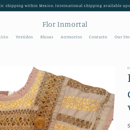
ic shipping within Mexico. International shipping available up
Flor Inmortal
nicio
Vestidos
Blusas
Accesorios
Contacto
Our Sto
F